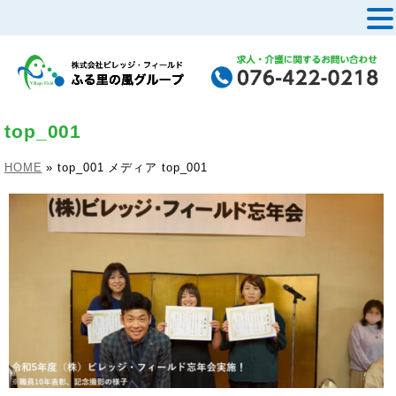
MENU
top_001
HOME
»
top_001
メディア
top_001