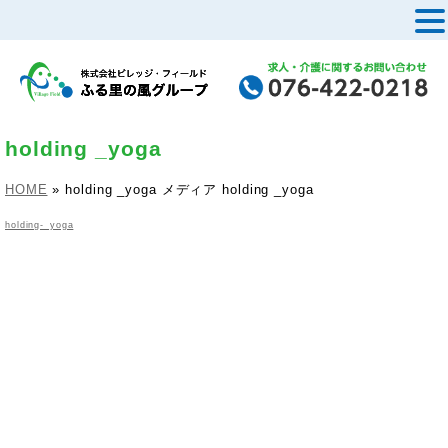
MENU
holding _yoga
HOME
»
holding _yoga
メディア
holding _yoga
holding-_yoga